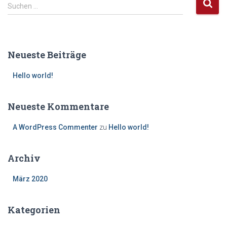
S
Suchen …
u
c
h
e
Neueste Beiträge
n
n
Hello world!
a
c
h
Neueste Kommentare
:
A WordPress Commenter
zu
Hello world!
Archiv
März 2020
Kategorien