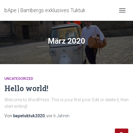
bApe | Bambergs exklusives Tuktuk
NAVIG
UMSC
März 2020
UNCATEGORIZED
Hello world!
Welcome to WordPress. This is your first post. Edit or delete it, then
start writing!
Von
bapetuktuk2020
, vor
6 Jahren