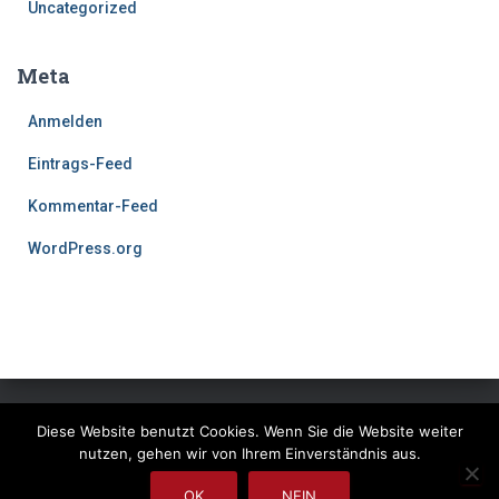
Uncategorized
Meta
Anmelden
Eintrags-Feed
Kommentar-Feed
WordPress.org
Diese Website benutzt Cookies. Wenn Sie die Website weiter
IMPRESSUM
DATENSCHUTZERKLÄRUNG
nutzen, gehen wir von Ihrem Einverständnis aus.
Hestia | Entwickelt von
ThemeIsle
OK
NEIN